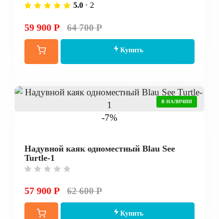
· 2
5.0
59 900 Р
64 700 Р
Купить
В НАЛИЧИИ
-7%
Надувной каяк одноместный Blau See
Turtle-1
57 900 Р
62 600 Р
Купить