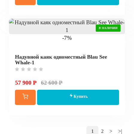
В НАЛИЧИИ
-7%
Надувной каяк одноместный Blau See
Whale-1
57 900 Р
62 600 Р
Купить
1
2
>
>|