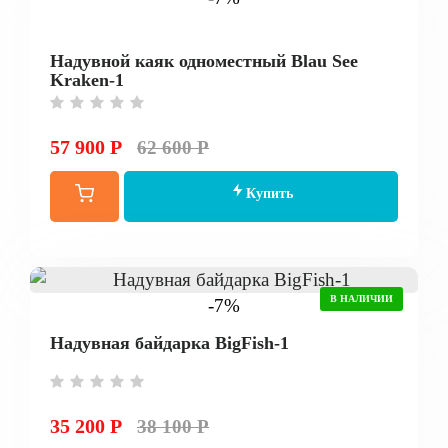
Надувной каяк одноместный Blau See
Kraken-1
57 900 Р
62 600 Р
Купить
В НАЛИЧИИ
-7%
Надувная байдарка BigFish-1
35 200 Р
38 100 Р