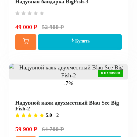
Надувная байдарка BigFish-3
49 000 Р
52 900 Р
Купить
В НАЛИЧИИ
-7%
Надувной каяк двухместный Blau See Big
Fish-2
· 2
5.0
59 900 Р
64 700 Р