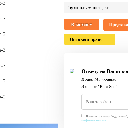
Грузоподъемность, кг
В корзину
Предзака
Оптовый прайс
Отвечу на Ваши во
Ирина Митюшина
Эксперт "Blau See"
Нажимая на кнопку "Жду звонка", 
конфиденциальности